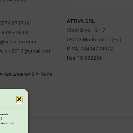
ATTIVA SRL
 0574 071719
Via Milano 15/17
e 9.00 - 18.00
59013 Montemurlo (Po)
o@activanrg.com
P.IVA. 02404770972
iva.srl.2019@gmail.com
Rea PO 532256
Sede
er Appuntamenti in
re alle
il
può influire