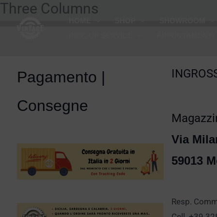
Three Columns
Vai
HOME
SHOP
SHOWROOM
al
PICK-UP SERVICE
APPUNTAMENTI
contenuto
INGROSS
Pagamento |
Consegne
Magazzin
Via Mila
59013 M
Resp. Comm.
Cell. +39 3