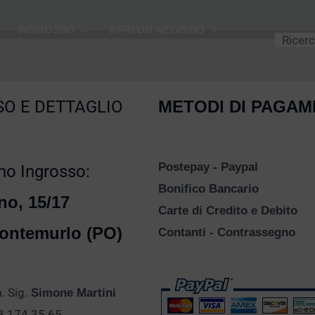
Cerca
INGROSSO
APRI UN NEGOZIO
O E DETTAGLIO
METODI DI PAGA
Postepay - Paypal
o Ingrosso:
Bonifico Bancario
no, 15/17
Carte di Credito e Debito
ontemurlo (PO)
Contanti - Contrassegno
 Sig.
Simone Martini
28 174 35 65