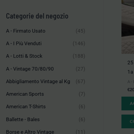
n
x
Categorie del negozio
A - Firmato Usato
(45)
A - I Più Venduti
(146)
A - Lotti & Stock
(188)
25
A - Vintage 70/80/90
(27)
1a
Abbigliamento Vintage al Kg
(67)
A -
€
2
American Sports
(7)
A
American T-Shirts
(6)
Ballette - Bales
(6)
C
Borse e Altro Vintage
(11)