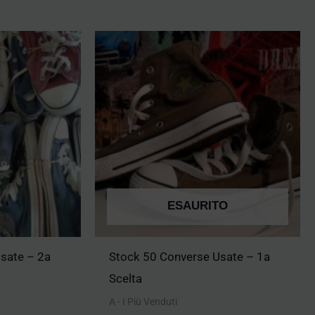
ESAURITO
sate – 2a
Stock 50 Converse Usate – 1a
Scelta
A - I Più Venduti