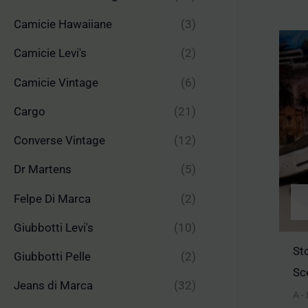
Camicie Hawaiiane
(3)
Camicie Levi's
(2)
Camicie Vintage
(6)
Cargo
(21)
Converse Vintage
(12)
Dr Martens
(5)
Felpe Di Marca
(2)
Giubbotti Levi's
(10)
St
Giubbotti Pelle
(2)
Sc
Jeans di Marca
(32)
A -