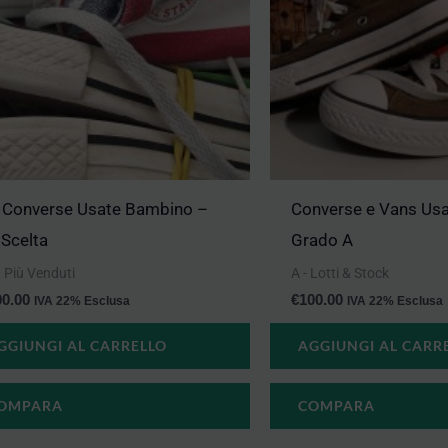
 Converse Usate Bambino –
Converse e Vans Usa
 Scelta
Grado A
 I Più Venduti
A - Lotti & Stock
00.00
€
100.00
IVA 22% Esclusa
IVA 22% Esclusa
GGIUNGI AL CARRELLO
AGGIUNGI AL CARR
OMPARA
COMPARA