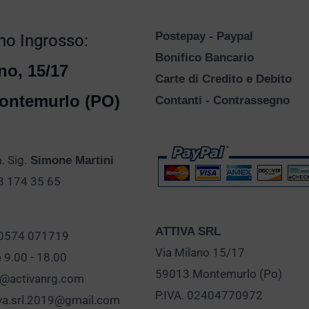
Postepay - Paypal
o Ingrosso:
Bonifico Bancario
no, 15/17
Carte di Credito e Debito
ontemurlo (PO)
Contanti - Contrassegno
 Sig.
Simone Martini
28 174 35 65
ATTIVA SRL
 0574 071719
Via Milano 15/17
e 9.00 - 18.00
59013 Montemurlo (Po)
o@activanrg.com
P.IVA. 02404770972
iva.srl.2019@gmail.com