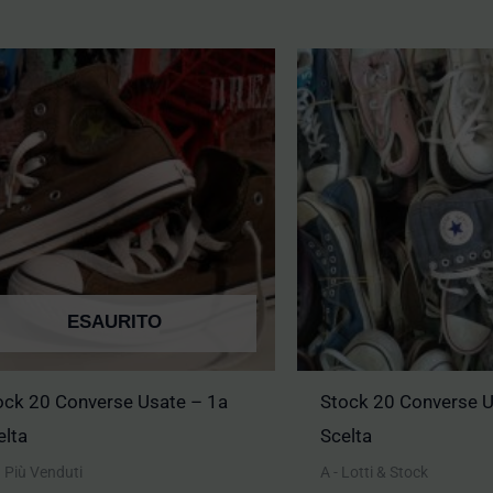
ESAURITO
ock 20 Converse Usate – 1a
Stock 20 Converse U
elta
Scelta
 I Più Venduti
A - Lotti & Stock