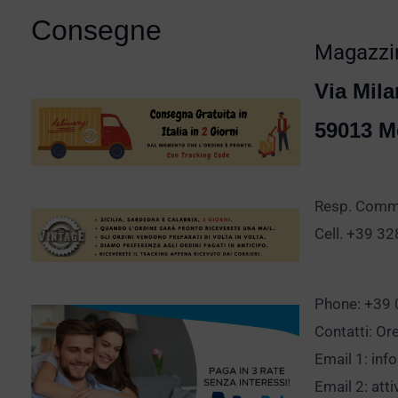
Consegne
Magazzin
Via Mila
59013 M
Resp. Comm.
Cell. +39 3
Phone: +39
Contatti: Or
Email 1:
inf
Email 2:
att