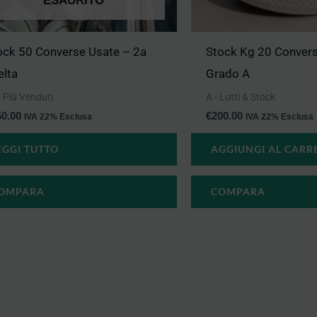
ESAURITO
ock 50 Converse Usate – 2a
Stock Kg 20 Convers
elta
Grado A
 I Più Venduti
A - Lotti & Stock
50.00
€
200.00
IVA 22% Esclusa
IVA 22% Esclusa
EGGI TUTTO
AGGIUNGI AL CARR
OMPARA
COMPARA