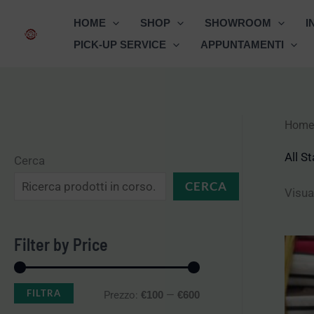
Vai
HOME
SHOP
SHOWROOM
I
al
PICK-UP SERVICE
APPUNTAMENTI
contenuto
Home
P
P
r
r
All S
Cerca
e
e
CERCA
Visual
z
z
z
z
Filter by Price
o
o
M
M
FILTRA
Prezzo:
—
€100
€600
i
a