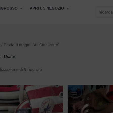
Cerca
NGROSSO
APRI UN NEGOZIO
/ Prodotti taggati “All Star Usate”
tar Usate
izzazione di 9 risultati