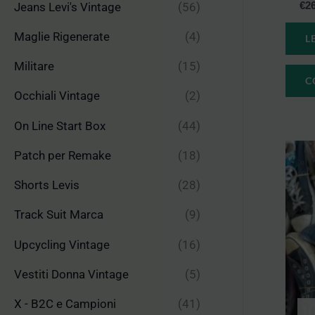
€
2
Jeans Levi's Vintage
(56)
Maglie Rigenerate
(4)
L
Militare
(15)
C
Occhiali Vintage
(2)
On Line Start Box
(44)
Patch per Remake
(18)
Shorts Levis
(28)
Track Suit Marca
(9)
Upcycling Vintage
(16)
Vestiti Donna Vintage
(5)
X - B2C e Campioni
(41)