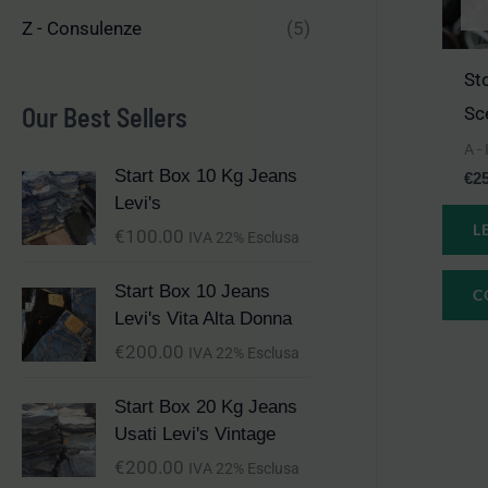
Z - Consulenze
(5)
St
Our Best Sellers
Sc
A -
Start Box 10 Kg Jeans
€
2
Levi's
L
€
100.00
IVA 22% Esclusa
Start Box 10 Jeans
C
Levi's Vita Alta Donna
€
200.00
IVA 22% Esclusa
Start Box 20 Kg Jeans
Usati Levi's Vintage
€
200.00
IVA 22% Esclusa