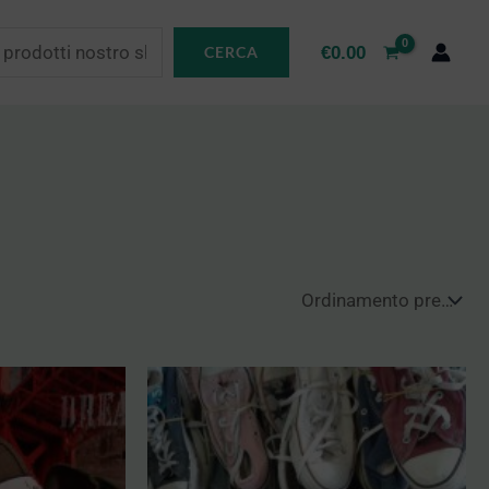
€
0.00
CERCA