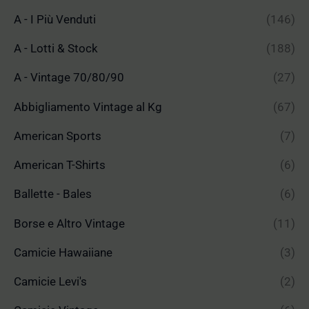
A - I Più Venduti
(146)
A - Lotti & Stock
(188)
A - Vintage 70/80/90
(27)
Abbigliamento Vintage al Kg
(67)
American Sports
(7)
American T-Shirts
(6)
Ballette - Bales
(6)
Borse e Altro Vintage
(11)
Camicie Hawaiiane
(3)
Camicie Levi's
(2)