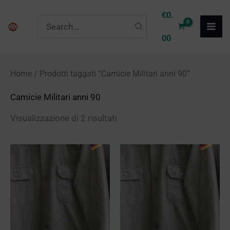
Vai
P
P
€
0.
Ricerca
al
r
r
per:
00
contenuto
e
e
z
z
Home
/ Prodotti taggati “Camicie Militari anni 90”
z
z
Camicie Militari anni 90
o
o
M
M
Visualizzazione di 2 risultati
i
a
n
x