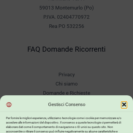
59013 Montemurlo (Po)
P.IVA. 02404770972
Rea PO 532256
FAQ Domande Ricorrenti
Privacy
Chi siamo
Domande e Richieste
Showroom
Gestisci Consenso
Spedizioni
Per fornire le migliori esperienze, utilizziamo tecnologie come i cookie per memorizzare e/o
Sanificazione e Lavaggi
accedere alle informazioni del dispositivo. Il consenso a queste tecnologie ci permetterà di
elaborare dati come il comportamento di navigazione o ID unici su questo sito. Non
Reso Cambio Merce
acconsentire o ritirare il consenso può influire negativamente su alcune caratteristiche e