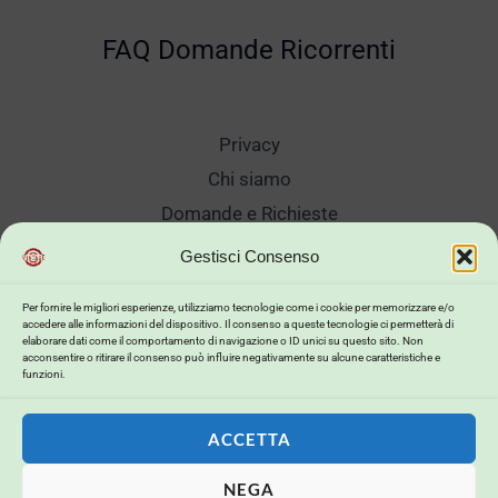
FAQ Domande Ricorrenti
Privacy
Chi siamo
Domande e Richieste
Showroom
Gestisci Consenso
Spedizioni
Per fornire le migliori esperienze, utilizziamo tecnologie come i cookie per memorizzare e/o
Sanificazione e Lavaggi
accedere alle informazioni del dispositivo. Il consenso a queste tecnologie ci permetterà di
elaborare dati come il comportamento di navigazione o ID unici su questo sito. Non
Reso Cambio Merce
acconsentire o ritirare il consenso può influire negativamente su alcune caratteristiche e
funzioni.
Lavora Con Noi
My Account
ACCETTA
NEGA