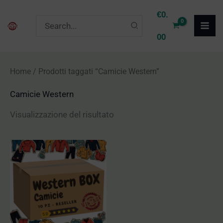
Vai
€
0.
Ricerca
al
per:
00
contenuto
Home
/ Prodotti taggati “Camicie Western”
Camicie Western
Visualizzazione del risultato