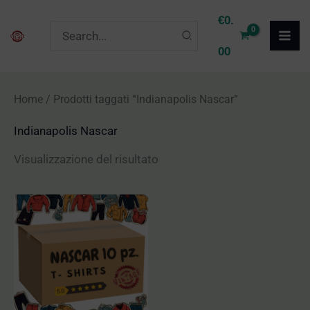
Vai
€
0.
Ricerca
al
per:
00
contenuto
Home
/ Prodotti taggati “Indianapolis Nascar”
Indianapolis Nascar
Visualizzazione del risultato