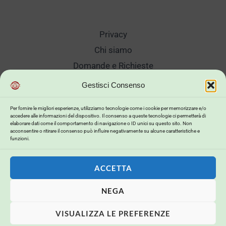
Privacy
Chi siamo
Domande e Richieste
Showroom
Gestisci Consenso
Spedizioni
Per fornire le migliori esperienze, utilizziamo tecnologie come i cookie per memorizzare e/o
Sanificazione e Lavaggi
accedere alle informazioni del dispositivo. Il consenso a queste tecnologie ci permetterà di
elaborare dati come il comportamento di navigazione o ID unici su questo sito. Non
Reso Cambio Merce
acconsentire o ritirare il consenso può influire negativamente su alcune caratteristiche e
funzioni.
Lavora Con Noi
My Account
ACCETTA
NEGA
Copyright © 2026 . Powered by .
VISUALIZZA LE PREFERENZE