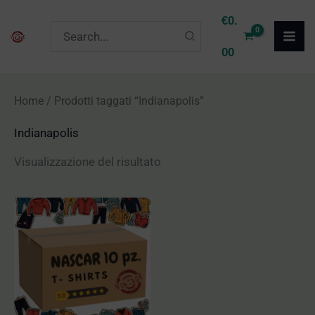
Vai
€
0.
Ricerca
al
per:
00
contenuto
Home
/ Prodotti taggati “Indianapolis”
Indianapolis
Visualizzazione del risultato