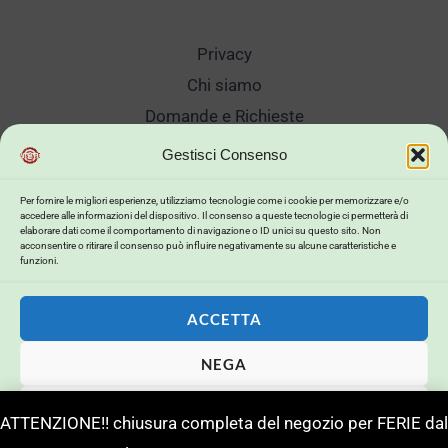
Privacy
Chi siamo
Domande e Richieste
Showroom
Gestisci Consenso
Spedizioni
Per fornire le migliori esperienze, utilizziamo tecnologie come i cookie per memorizzare e/o
Sanificazione e Lavaggi
accedere alle informazioni del dispositivo. Il consenso a queste tecnologie ci permetterà di
elaborare dati come il comportamento di navigazione o ID unici su questo sito. Non
Reso Cambio Merce
acconsentire o ritirare il consenso può influire negativamente su alcune caratteristiche e
funzioni.
Lavora Con Noi
My Account
ACCETTA
NEGA
Copyright © 2026 . Powered by .
VISUALIZZA LE PREFERENZE
ATTENZIONE!! chiusura completa del negozio per FERIE dal
Powerd by
Buildweb ISP