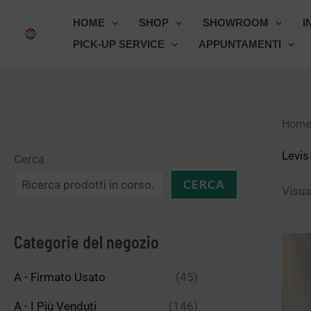
Vai
HOME
SHOP
SHOWROOM
I
al
PICK-UP SERVICE
APPUNTAMENTI
contenuto
Home
Levis
Cerca
CERCA
Visua
Categorie del negozio
A - Firmato Usato
(45)
A - I Più Venduti
(146)