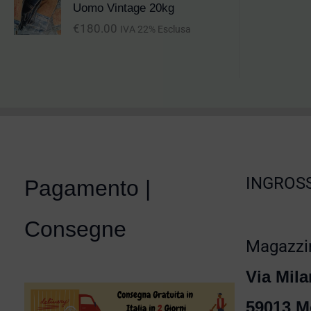
Uomo Vintage 20kg
€
180.00
IVA 22% Esclusa
INGROSS
Pagamento |
Consegne
Magazzin
Via Mila
59013 M