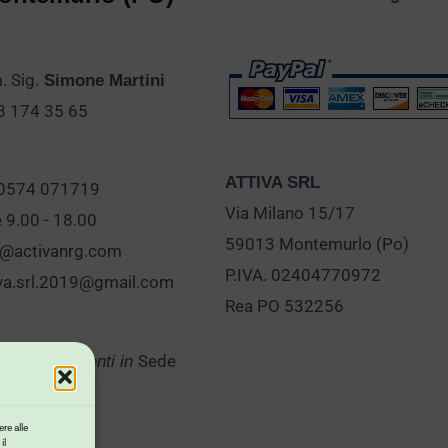
 Sig.
Simone Martini
28 174 35 65
ATTIVA SRL
 0574 071719
Via Milano 15/17
e 9.00 - 18.00
59013 Montemurlo (Po)
o@activanrg.com
P.IVA. 02404770972
iva.srl.2019@gmail.com
Rea PO 532256
Sede
er Appuntamenti in
re alle
il