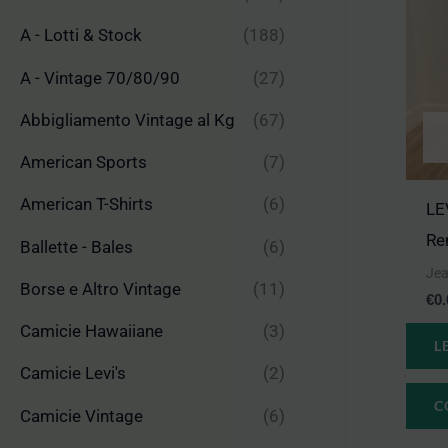
A - Lotti & Stock
(188)
A - Vintage 70/80/90
(27)
Abbigliamento Vintage al Kg
(67)
American Sports
(7)
American T-Shirts
(6)
LE
Re
Ballette - Bales
(6)
Jea
Borse e Altro Vintage
(11)
€
0
Camicie Hawaiiane
(3)
L
Camicie Levi's
(2)
C
Camicie Vintage
(6)