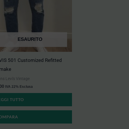
ESAURITO
VIS 501 Customized Refitted
make
ns Levi's Vintage
.00
IVA 22% Esclusa
EGGI TUTTO
OMPARA