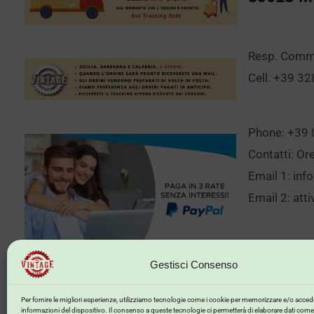
Resp. Comm.
Cell. +39 3
Phone: +39
Contatti: Or
Email 1:
inf
Email 2:
att
Clicca qui p
Gestisci Consenso
Per fornire le migliori esperienze, utilizziamo tecnologie come i cookie per memorizzare e/o accede
informazioni del dispositivo. Il consenso a queste tecnologie ci permetterà di elaborare dati come 