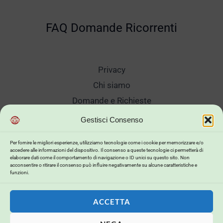
FAQ Domande Ricorrenti
Privacy
Chi siamo
Domande e Richieste
Showroom
Gestisci Consenso
Spedizioni
Per fornire le migliori esperienze, utilizziamo tecnologie come i cookie per memorizzare e/o
Sanificazione e Lavaggi
accedere alle informazioni del dispositivo. Il consenso a queste tecnologie ci permetterà di
elaborare dati come il comportamento di navigazione o ID unici su questo sito. Non
Reso Cambio Merce
acconsentire o ritirare il consenso può influire negativamente su alcune caratteristiche e
funzioni.
Lavora Con Noi
My Account
ACCETTA