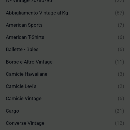
A - Vintage 70/80/90
(27)
Abbigliamento Vintage al Kg
(67)
American Sports
(7)
American T-Shirts
(6)
Ballette - Bales
(6)
Borse e Altro Vintage
(11)
Camicie Hawaiiane
(3)
Camicie Levi's
(2)
Camicie Vintage
(6)
Cargo
(21)
Converse Vintage
(12)