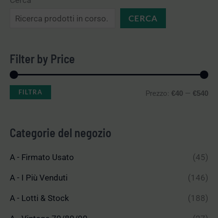
Cerca
CERCA
Filter by Price
FILTRA
Prezzo:
—
€40
€540
Categorie del negozio
A - Firmato Usato
(45)
A - I Più Venduti
(146)
A - Lotti & Stock
(188)