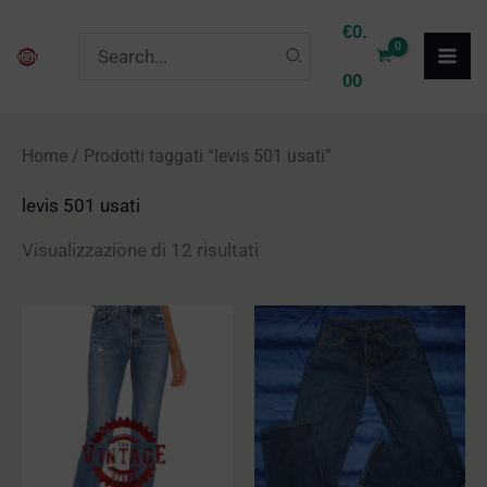
Vai
P
P
€
0.
Ricerca
al
r
r
per:
00
contenuto
e
e
z
z
Home
/ Prodotti taggati “levis 501 usati”
z
z
levis 501 usati
o
o
M
M
Visualizzazione di 12 risultati
i
a
n
x