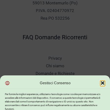
59013 Montemurlo (Po)
P.IVA. 02404770972
Rea PO 532256
FAQ Domande Ricorrenti
Privacy
Chi siamo
Domande e Richieste
Showroom
Gestisci Consenso
Spedizioni
Per fornire le migliori esperienze, utilizziamo tecnologie come i cookie per memorizzare e/o
Sanificazione e Lavaggi
accedere alle informazioni del dispositivo. Il consenso a queste tecnologie ci permetterà di
elaborare dati come il comportamento di navigazione o ID unici su questo sito. Non
Reso Cambio Merce
acconsentire o ritirare il consenso può influire negativamente su alcune caratteristiche e
funzioni.