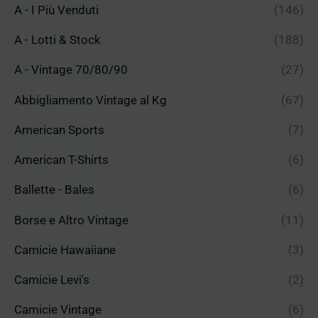
A - I Più Venduti
(146)
A - Lotti & Stock
(188)
A - Vintage 70/80/90
(27)
Abbigliamento Vintage al Kg
(67)
American Sports
(7)
American T-Shirts
(6)
Ballette - Bales
(6)
Borse e Altro Vintage
(11)
Camicie Hawaiiane
(3)
Camicie Levi's
(2)
Camicie Vintage
(6)