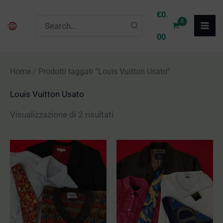
Vai
P
P
€
0.
Ricerca
al
r
r
per:
00
contenuto
e
e
z
z
Home
/ Prodotti taggati “Louis Vuitton Usato”
z
z
Louis Vuitton Usato
o
o
M
M
Visualizzazione di 2 risultati
i
a
n
x