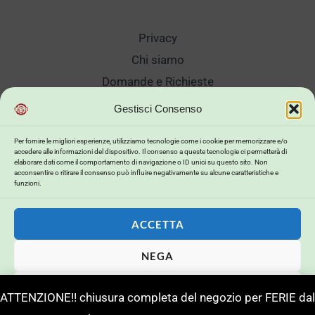
Privacy
Chi siamo
Domande e Richieste
Showroom
Gestisci Consenso
Spedizioni
Per fornire le migliori esperienze, utilizziamo tecnologie come i cookie per memorizzare e/o
Sanificazione e Lavaggi
accedere alle informazioni del dispositivo. Il consenso a queste tecnologie ci permetterà di
elaborare dati come il comportamento di navigazione o ID unici su questo sito. Non
Reso Cambio Merce
acconsentire o ritirare il consenso può influire negativamente su alcune caratteristiche e
funzioni.
Lavora Con Noi
My Account
ACCETTA
NEGA
Copyright © 2026 . Powered by .
VISUALIZZA LE PREFERENZE
ATTENZIONE!! chiusura completa del negozio per FERIE dal
Powerd by
Buildweb ISP