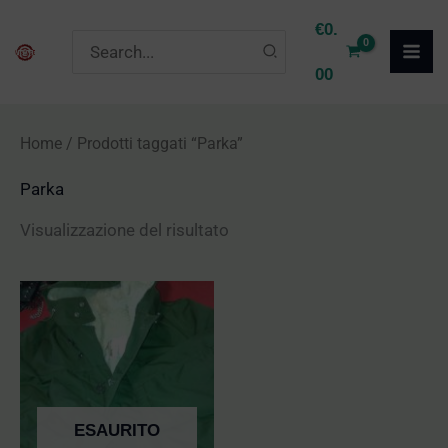
Vai
€
0.
Ricerca
al
per:
00
contenuto
Home
/ Prodotti taggati “Parka”
Parka
Visualizzazione del risultato
ESAURITO