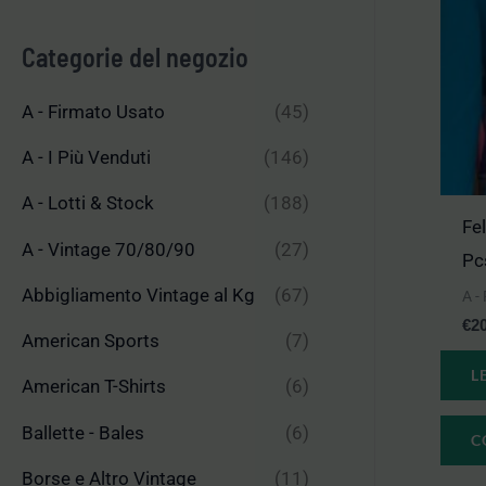
n
x
Categorie del negozio
A - Firmato Usato
(45)
A - I Più Venduti
(146)
A - Lotti & Stock
(188)
Fe
A - Vintage 70/80/90
(27)
Pc
Abbigliamento Vintage al Kg
(67)
A -
€
2
American Sports
(7)
L
American T-Shirts
(6)
Ballette - Bales
(6)
C
Borse e Altro Vintage
(11)