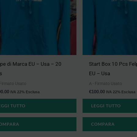
lpe di Marca EU – Usa – 20
Start Box 10 Pcs Fel
s
EU – Usa
 Firmato Usato
A - Firmato Usato
00.00
€
100.00
IVA 22% Esclusa
IVA 22% Esclusa
EGGI TUTTO
LEGGI TUTTO
OMPARA
COMPARA