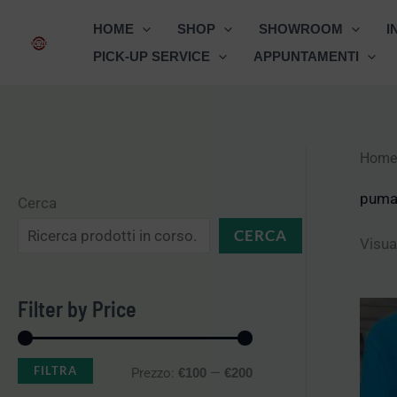
Vai
HOME
SHOP
SHOWROOM
I
al
PICK-UP SERVICE
APPUNTAMENTI
contenuto
Home
P
P
r
r
pum
Cerca
e
e
CERCA
Visual
z
z
z
z
Filter by Price
o
o
M
M
FILTRA
Prezzo:
—
€100
€200
i
a