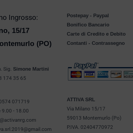
Postepay - Paypal
o Ingrosso:
Bonifico Bancario
no, 15/17
Carte di Credito e Debito
ontemurlo (PO)
Contanti - Contrassegno
 Sig.
Simone Martini
28 174 35 65
ATTIVA SRL
 0574 071719
Via Milano 15/17
e 9.00 - 18.00
59013 Montemurlo (Po)
o@activanrg.com
P.IVA. 02404770972
iva.srl.2019@gmail.com