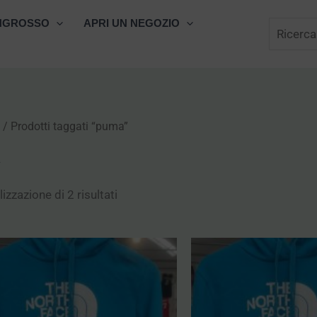
Cerca
NGROSSO
APRI UN NEGOZIO
/ Prodotti taggati “puma”
a
izzazione di 2 risultati