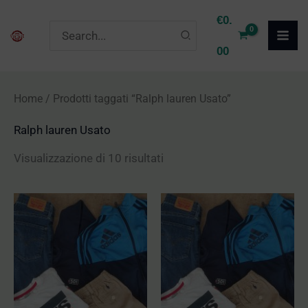
Vai
P
P
€
0.
Ricerca
al
r
r
per:
00
contenuto
e
e
z
z
Home
/ Prodotti taggati “Ralph lauren Usato”
z
z
Ralph lauren Usato
o
o
M
M
Visualizzazione di 10 risultati
i
a
n
x