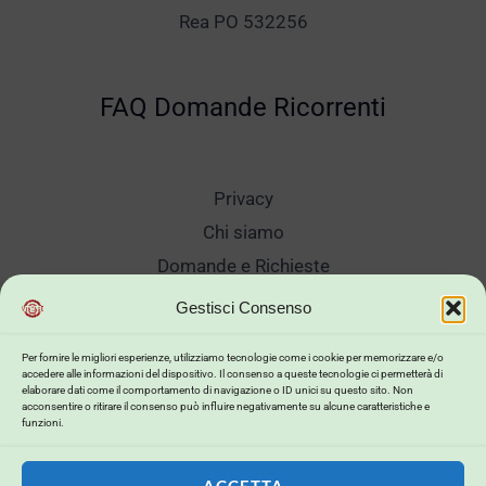
Rea PO 532256
FAQ Domande Ricorrenti
Privacy
Chi siamo
Domande e Richieste
Showroom
Gestisci Consenso
Spedizioni
Per fornire le migliori esperienze, utilizziamo tecnologie come i cookie per memorizzare e/o
Sanificazione e Lavaggi
accedere alle informazioni del dispositivo. Il consenso a queste tecnologie ci permetterà di
elaborare dati come il comportamento di navigazione o ID unici su questo sito. Non
Reso Cambio Merce
acconsentire o ritirare il consenso può influire negativamente su alcune caratteristiche e
funzioni.
Lavora Con Noi
My Account
ACCETTA