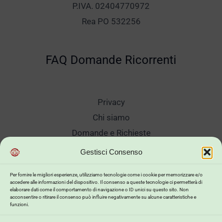
P.IVA. 02404770972
Rea PO 532256
FAQ Domande Ricorrenti
Privacy
Chi siamo
Domande e Richieste
Showroom
Gestisci Consenso
Spedizioni
Per fornire le migliori esperienze, utilizziamo tecnologie come i cookie per memorizzare e/o
Sanificazione e Lavaggi
accedere alle informazioni del dispositivo. Il consenso a queste tecnologie ci permetterà di
elaborare dati come il comportamento di navigazione o ID unici su questo sito. Non
Reso Cambio Merce
acconsentire o ritirare il consenso può influire negativamente su alcune caratteristiche e
funzioni.
Lavora Con Noi