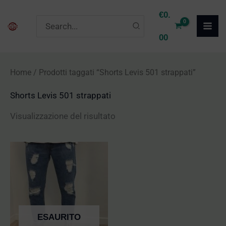
Vai
€
0.
Ricerca
al
per:
00
contenuto
Home
/ Prodotti taggati “Shorts Levis 501 strappati”
Shorts Levis 501 strappati
Visualizzazione del risultato
ESAURITO