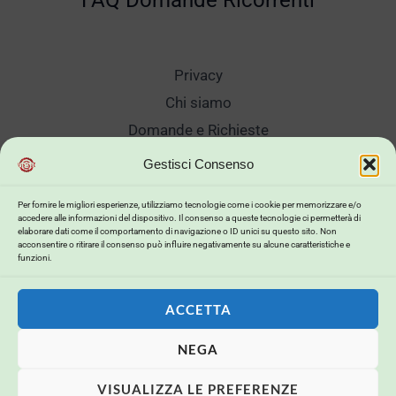
FAQ Domande Ricorrenti
Privacy
Chi siamo
Domande e Richieste
Showroom
Gestisci Consenso
Spedizioni
Per fornire le migliori esperienze, utilizziamo tecnologie come i cookie per memorizzare e/o
Sanificazione e Lavaggi
accedere alle informazioni del dispositivo. Il consenso a queste tecnologie ci permetterà di
elaborare dati come il comportamento di navigazione o ID unici su questo sito. Non
Reso Cambio Merce
acconsentire o ritirare il consenso può influire negativamente su alcune caratteristiche e
funzioni.
Lavora Con Noi
My Account
ACCETTA
NEGA
Copyright © 2026 . Powered by .
VISUALIZZA LE PREFERENZE