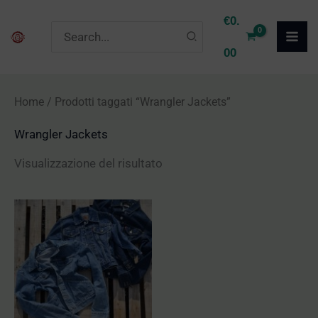
Vai
€
0.
Ricerca
al
per:
00
contenuto
Home
/ Prodotti taggati “Wrangler Jackets”
Wrangler Jackets
Visualizzazione del risultato