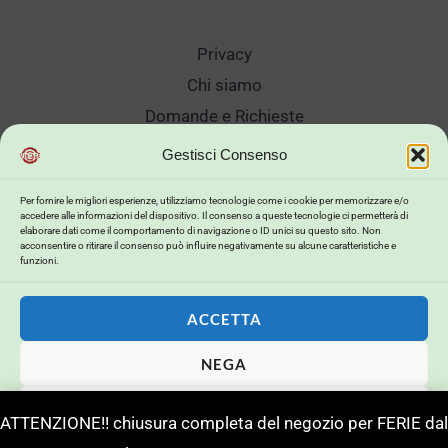
Privacy
Chi siamo
Domande e Richieste
Showroom
Gestisci Consenso
Spedizioni
Per fornire le migliori esperienze, utilizziamo tecnologie come i cookie per memorizzare e/o
Sanificazione e Lavaggi
accedere alle informazioni del dispositivo. Il consenso a queste tecnologie ci permetterà di
elaborare dati come il comportamento di navigazione o ID unici su questo sito. Non
Reso Cambio Merce
acconsentire o ritirare il consenso può influire negativamente su alcune caratteristiche e
funzioni.
Lavora Con Noi
My Account
ACCETTA
NEGA
Copyright © 2026 . Powered by .
VISUALIZZA LE PREFERENZE
ATTENZIONE!! chiusura completa del negozio per FERIE dal
Powerd by
Buildweb ISP