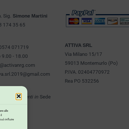
 Sig.
Simone Martini
28 174 35 65
ATTIVA SRL
 0574 071719
Via Milano 15/17
e 9.00 - 18.00
59013 Montemurlo (Po)
o@activanrg.com
P.IVA. 02404770972
iva.srl.2019@gmail.com
Rea PO 532256
Sede
er Appuntamenti in
re alle
il
può influire