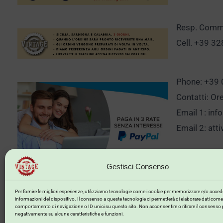
Resp. Comm.
Cell. +39 3
Phone: +39
Contatti: Or
Email 1:
inf
Email 2:
att
Gestisci Consenso
Clicca qui p
Per fornire le migliori esperienze, utilizziamo tecnologie come i cookie per memorizzare e/o accede
informazioni del dispositivo. Il consenso a queste tecnologie ci permetterà di elaborare dati come 
comportamento di navigazione o ID unici su questo sito. Non acconsentire o ritirare il consenso 
negativamente su alcune caratteristiche e funzioni.