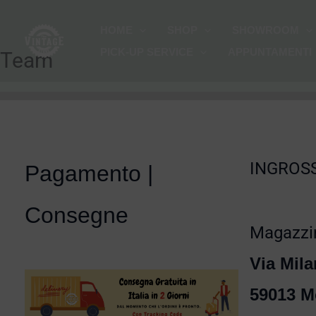
Vai
HOME
SHOP
SHOWROOM
al
PICK-UP SERVICE
APPUNTAMENTI
contenuto
Team
INGROSS
Pagamento |
Consegne
Magazzin
Via Mila
59013 M