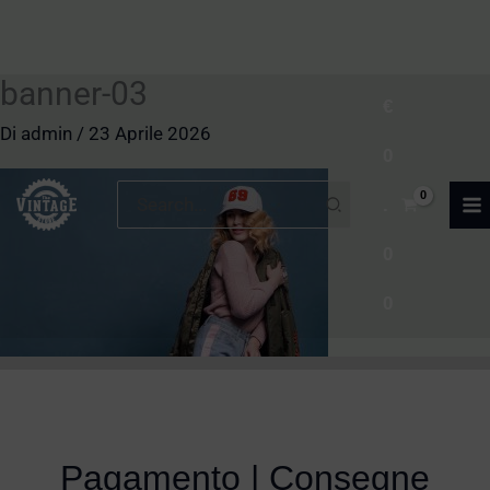
banner-03
Vai
€
al
Di
admin
/
23 Aprile 2026
0
contenuto
Ricerca
.
per:
0
0
Pagamento | Consegne