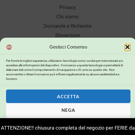
Privacy
Chi siamo
Domande e Richieste
Showroom
Spedizioni
Gestisci Consenso
Sanificazione e Lavaggi
Per fornire le migliori esperienze, utilizziamo tecnologie come i cookie per memorizzare e/o
Reso Cambio Merce
accedere alle informazioni del dispositivo. Il consenso a queste tecnologie ci permetterà di
elaborare dati come il comportamento di navigazione o ID unici su questo sito. Non
Lavora Con Noi
acconsentire o ritirare il consenso può influire negativamente su alcune caratteristiche e
funzioni.
My Account
ACCETTA
NEGA
Copyright © 2026 . Powered by .
VISUALIZZA LE PREFERENZE
Powerd by
Buildweb ISP
ATTENZIONE!! chiusura completa del negozio per FERIE da