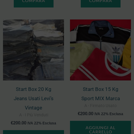
COMPARA
COMPARA
Start Box 20 Kg
Start Box 15 Kg
Jeans Usati Levi’s
Sport MIX Marca
A - Firmato Usato
Vintage
€
200.00
IVA 22% Esclusa
A - I Più Venduti
€
200.00
IVA 22% Esclusa
AGGIUNGI AL
CARRELLO