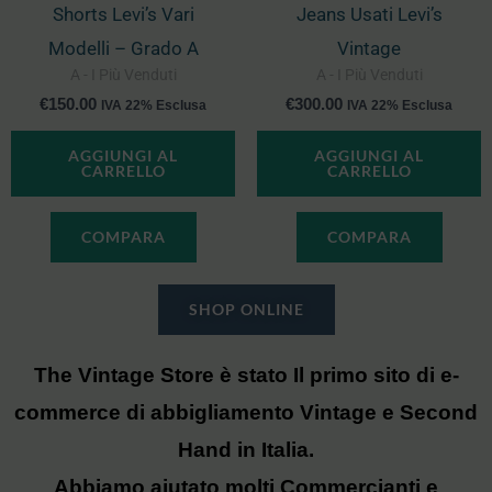
Shorts Levi’s Vari
Jeans Usati Levi’s
Modelli – Grado A
Vintage
A - I Più Venduti
A - I Più Venduti
€
150.00
€
300.00
IVA 22% Esclusa
IVA 22% Esclusa
AGGIUNGI AL
AGGIUNGI AL
CARRELLO
CARRELLO
COMPARA
COMPARA
SHOP ONLINE
The Vintage Store è stato Il primo sito di e-
commerce di abbigliamento Vintage e Second
Hand in Italia.
Abbiamo aiutato molti Commercianti e