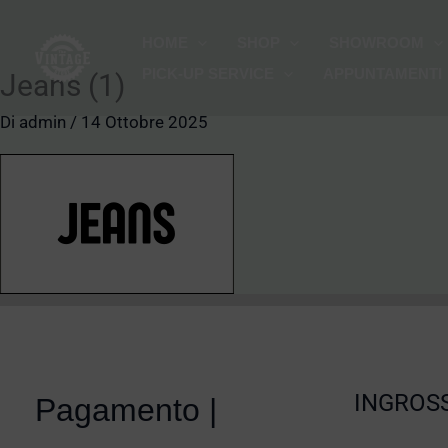
Vai
HOME
SHOP
SHOWROOM
al
PICK-UP SERVICE
APPUNTAMENTI
contenuto
Jeans (1)
Di
admin
/
14 Ottobre 2025
INGROSS
Pagamento |