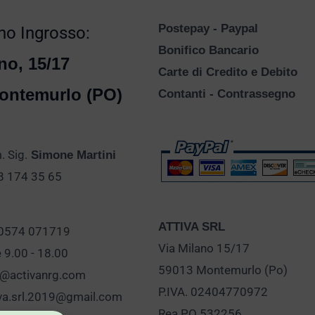
Postepay - Paypal
o Ingrosso:
Bonifico Bancario
no, 15/17
Carte di Credito e Debito
ontemurlo (PO)
Contanti - Contrassegno
 Sig.
Simone Martini
28 174 35 65
ATTIVA SRL
 0574 071719
Via Milano 15/17
e 9.00 - 18.00
59013 Montemurlo (Po)
o@activanrg.com
P.IVA. 02404770972
iva.srl.2019@gmail.com
Rea PO 532256