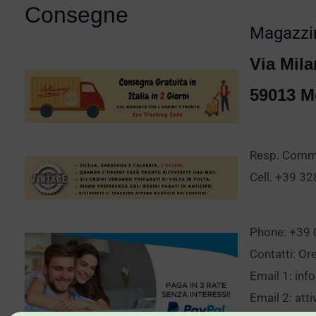
Consegne
Magazzin
Via Mila
59013 M
Resp. Comm.
Cell. +39 3
Phone: +39
Contatti: Or
Email 1:
inf
Email 2:
att