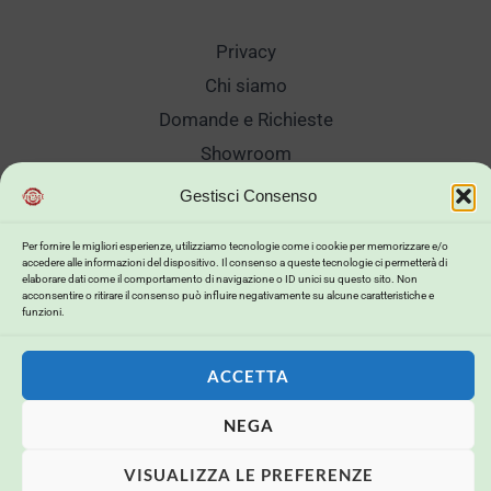
Privacy
Chi siamo
Domande e Richieste
Showroom
Spedizioni
Gestisci Consenso
Sanificazione e Lavaggi
Per fornire le migliori esperienze, utilizziamo tecnologie come i cookie per memorizzare e/o
Reso Cambio Merce
accedere alle informazioni del dispositivo. Il consenso a queste tecnologie ci permetterà di
elaborare dati come il comportamento di navigazione o ID unici su questo sito. Non
Lavora Con Noi
acconsentire o ritirare il consenso può influire negativamente su alcune caratteristiche e
funzioni.
My Account
ACCETTA
NEGA
Copyright © 2026 . Powered by .
VISUALIZZA LE PREFERENZE
Powerd by
Buildweb ISP