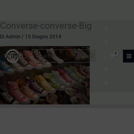
Converse-converse-Big
Vai
€
al
Di
Admin
/
15 Giugno 2014
0
contenuto
Ricerca
.
per:
0
0