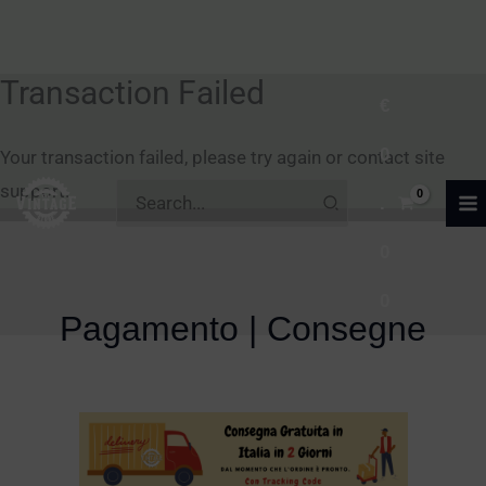
Transaction Failed
Vai
€
al
0
contenuto
Your transaction failed, please try again or contact site
Ricerca
support.
.
per:
0
0
Pagamento | Consegne