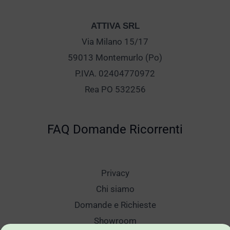
ATTIVA SRL
Via Milano 15/17
59013 Montemurlo (Po)
P.IVA. 02404770972
Rea PO 532256
FAQ Domande Ricorrenti
Privacy
Chi siamo
Domande e Richieste
Showroom