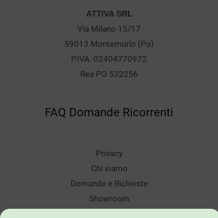
ATTIVA SRL
Via Milano 15/17
59013 Montemurlo (Po)
P.IVA. 02404770972
Rea PO 532256
FAQ Domande Ricorrenti
Privacy
Chi siamo
Domande e Richieste
Showroom
Spedizioni