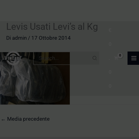
Levis Usati Levi’s al Kg
Vai
€
al
Di
admin
/
17 Ottobre 2014
0
contenuto
Ricerca
.
per:
0
0
←
Media precedente