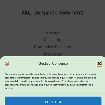
FAQ Domande Ricorrenti
Privacy
Chi siamo
Domande e Richieste
Showroom
Spedizioni
Gestisci Consenso
Sanificazione e Lavaggi
Per fornire le migliori esperienze, utilizziamo tecnologie come i cookie per memorizzare e/o
Reso Cambio Merce
accedere alle informazioni del dispositivo. Il consenso a queste tecnologie ci permetterà di
elaborare dati come il comportamento di navigazione o ID unici su questo sito. Non
Lavora Con Noi
acconsentire o ritirare il consenso può influire negativamente su alcune caratteristiche e
funzioni.
My Account
ACCETTA