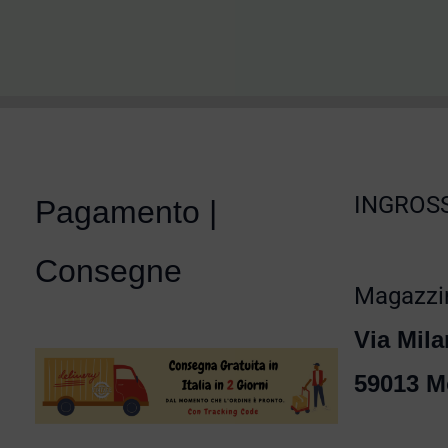
INGROSS
Pagamento |
Consegne
Magazzin
Via Mila
59013 M