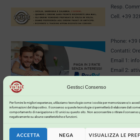
Resp. Comm.
Cell. +39 3
Phone: +39
Contatti: Or
Email 1:
inf
Email 2:
att
Gestisci Consenso
Clicca qui p
Per fornire le migliori esperienze, utilizziamo tecnologie come i cookie per memorizzare e/o accede
informazioni del dispositivo. Il consenso a queste tecnologie ci permetterà di elaborare dati come 
comportamento di navigazione o ID unici su questo sito. Non acconsentire o ritirare il consenso 
negativamente su alcune caratteristiche e funzioni.
ACCETTA
NEGA
VISUALIZZA LE PRE