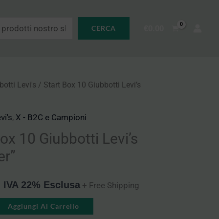
€
0.00
CERCA
otti Levi's
/ Start Box 10 Giubbotti Levi’s
vi's
,
X - B2C e Campioni
ox 10 Giubbotti Levi’s
er”
IVA 22% Esclusa
+ Free Shipping
Alternative:
Aggiungi Al Carrello