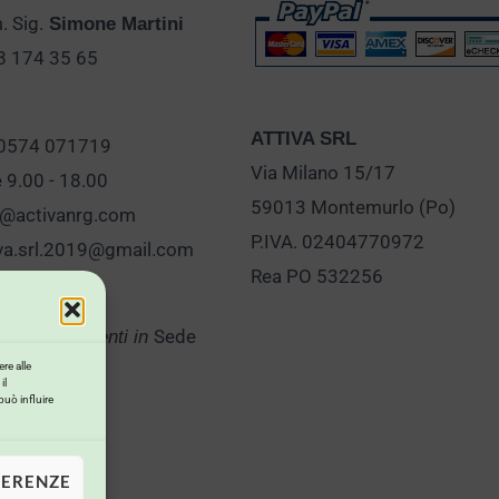
 Sig.
Simone Martini
28 174 35 65
ATTIVA SRL
 0574 071719
Via Milano 15/17
e 9.00 - 18.00
59013 Montemurlo (Po)
o@activanrg.com
P.IVA. 02404770972
iva.srl.2019@gmail.com
Rea PO 532256
Sede
er Appuntamenti in
re alle
il
può influire
FERENZE