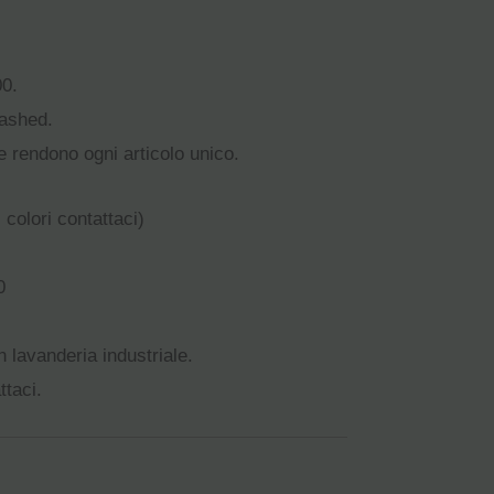
00.
Washed.
e rendono ogni articolo unico.
colori contattaci)
0
n lavanderia industriale.
ttaci.