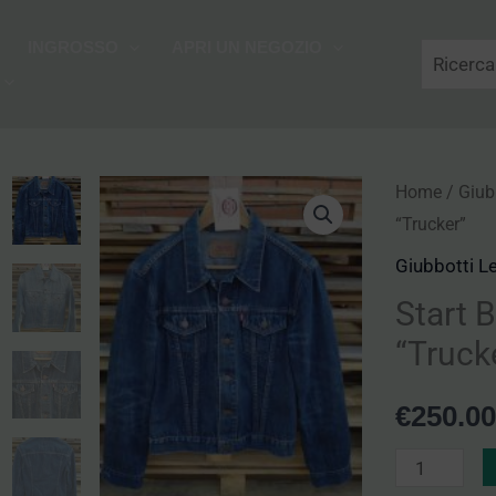
Cerca
INGROSSO
APRI UN NEGOZIO
Start
Home
/
Giubb
“Trucker”
Box
10
Giubbotti Le
Giubbotti
Start B
Levi's
“Truck
"Trucker"
quantità
€
250.00