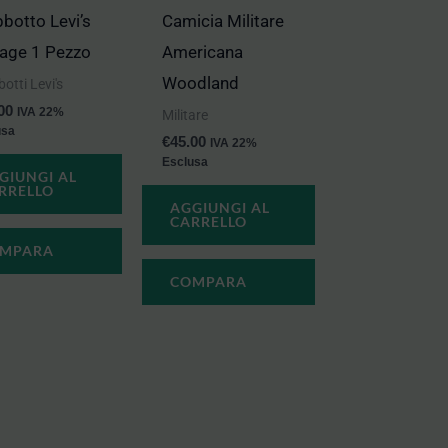
botto Levi’s
Camicia Militare
tage 1 Pezzo
Americana
Woodland
otti Levi's
00
IVA 22%
Militare
usa
€
45.00
IVA 22%
Esclusa
GIUNGI AL
RRELLO
AGGIUNGI AL
CARRELLO
MPARA
COMPARA