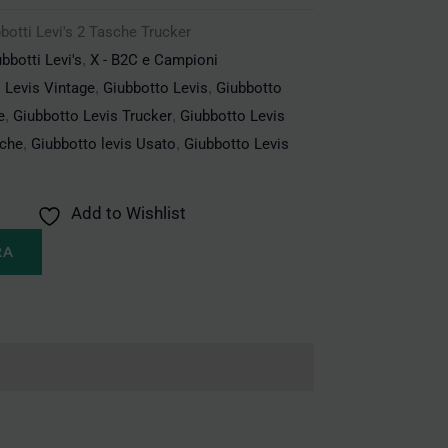
botti Levi's 2 Tasche Trucker
bbotti Levi's
,
X - B2C e Campioni
i Levis Vintage
,
Giubbotto Levis
,
Giubbotto
e
,
Giubbotto Levis Trucker
,
Giubbotto Levis
sche
,
Giubbotto levis Usato
,
Giubbotto Levis
Add to Wishlist
RA