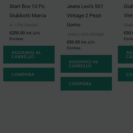
Start Box 10 Pz.
Jeans Levi’s 501
Giub
Giubbotti Marca
Vintage 2 Pezzi
Vin
Uomo
A - I Più Venduti
Giubb
€
200.00
€
50.
IVA 22%
Jeans Levi's Vintage
Esclusa
Escl
€
90.00
IVA 22%
Esclusa
AGGIUNGI AL
AG
CARRELLO
CA
AGGIUNGI AL
CARRELLO
COMPARA
CO
COMPARA