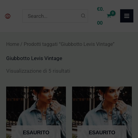
Vai
P
P
€
0.
Ricerca
al
r
r
per:
00
contenuto
e
e
z
z
Home
/ Prodotti taggati “Giubbotto Levis Vintage”
z
z
Giubbotto Levis Vintage
o
o
M
M
Visualizzazione di 5 risultati
i
a
n
x
ESAURITO
ESAURITO