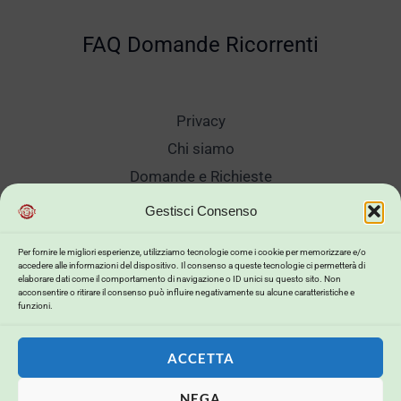
FAQ Domande Ricorrenti
Privacy
Chi siamo
Domande e Richieste
Showroom
Gestisci Consenso
Spedizioni
Per fornire le migliori esperienze, utilizziamo tecnologie come i cookie per memorizzare e/o
Sanificazione e Lavaggi
accedere alle informazioni del dispositivo. Il consenso a queste tecnologie ci permetterà di
elaborare dati come il comportamento di navigazione o ID unici su questo sito. Non
Reso Cambio Merce
acconsentire o ritirare il consenso può influire negativamente su alcune caratteristiche e
funzioni.
Lavora Con Noi
My Account
ACCETTA
NEGA