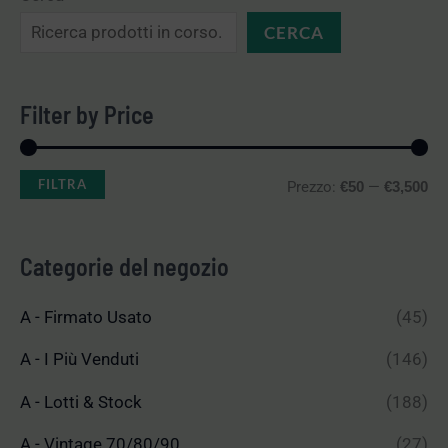
CERCA
Filter by Price
FILTRA
Prezzo:
—
€50
€3,500
Categorie del negozio
A - Firmato Usato
(45)
A - I Più Venduti
(146)
A - Lotti & Stock
(188)
A - Vintage 70/80/90
(27)