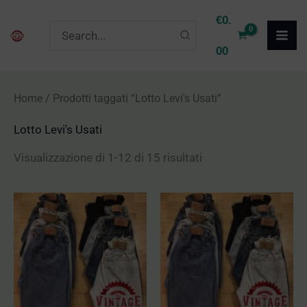
Vai
P
P
€
0.
Ricerca
al
r
r
per:
00
contenuto
e
e
z
z
Home
/ Prodotti taggati “Lotto Levi's Usati”
z
z
Lotto Levi's Usati
o
o
M
M
Visualizzazione di 1-12 di 15 risultati
i
a
n
x