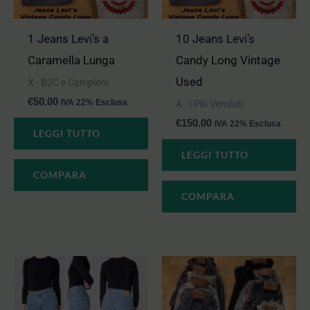
1 Jeans Levi’s a
10 Jeans Levi’s
Caramella Lunga
Candy Long Vintage
Used
X - B2C e Campioni
€
50.00
IVA 22% Esclusa
A - I Più Venduti
€
150.00
IVA 22% Esclusa
LEGGI TUTTO
LEGGI TUTTO
COMPARA
COMPARA