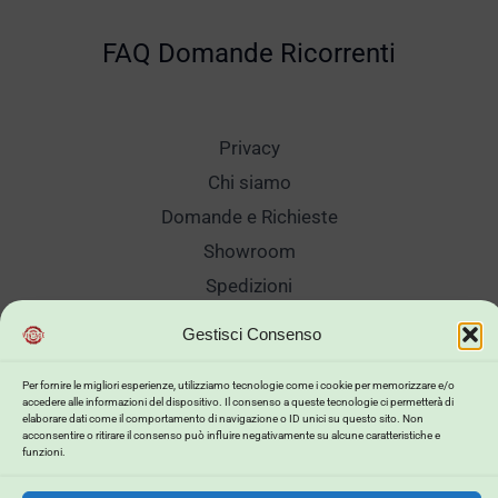
FAQ Domande Ricorrenti
Privacy
Chi siamo
Domande e Richieste
Showroom
Spedizioni
Sanificazione e Lavaggi
Gestisci Consenso
Reso Cambio Merce
Lavora Con Noi
Per fornire le migliori esperienze, utilizziamo tecnologie come i cookie per memorizzare e/o
accedere alle informazioni del dispositivo. Il consenso a queste tecnologie ci permetterà di
My Account
elaborare dati come il comportamento di navigazione o ID unici su questo sito. Non
acconsentire o ritirare il consenso può influire negativamente su alcune caratteristiche e
funzioni.